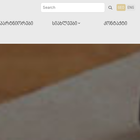
GEO
ENG
პარტნიორები
სიახლეები
კონტაქტი
დიზაინ-რჩევები
სიახლეები პროდუქტები
ბლოგი რჩევები