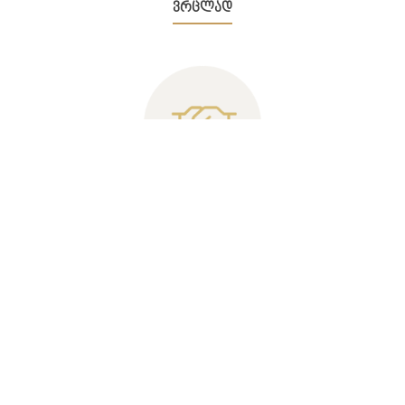
ვრცლად
პერსონალური
მომსახურეობა
„
“
რუმ დიზაინ კომფორტის
ფარგლებში ისარგებლებთ
სპეციალური დიზაინერული სერვისებით, რომელიც
მოიცავს
ვრცლად