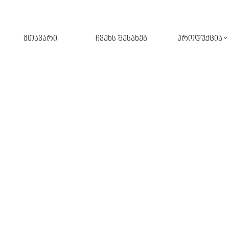
მთავარი
ჩვენს შესახებ
პროდუქცია
შპალერი
ფარდა
კერამიკული ფილა
ავეჯი
აბაზანა
ფარდა-ჟალუზი
აქსესუარები
განათება
სამზარეულო
პარკეტი
მოზაიკა