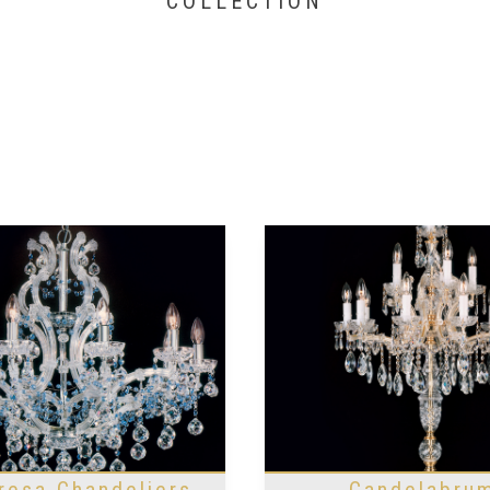
COLLECTION
resa Chandeliers
Candelabru