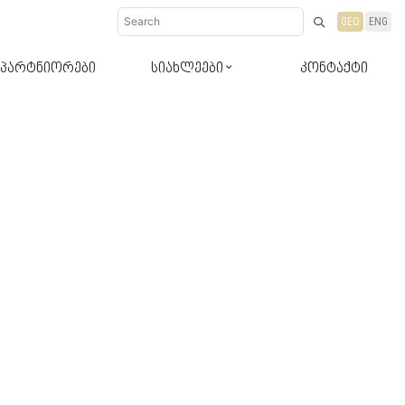
GEO
ENG
პარტნიორები
სიახლეები
კონტაქტი
დიზაინ-რჩევები
სიახლეები პროდუქტები
ბლოგი რჩევები