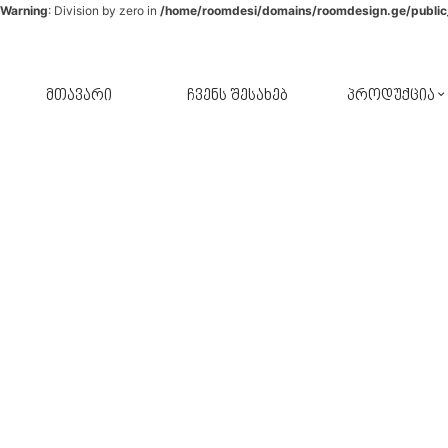
Warning
: Division by zero in
/home/roomdesi/domains/roomdesign.ge/public
მთავარი
ჩვენს შესახებ
პროდუქცია
შპალერი
ფარდა
კერამიკული ფილა
ავეჯი
აბაზანა
ფარდა-ჟალუზი
აქსესუარები
განათება
სამზარეულო
პარკეტი
მოზაიკა