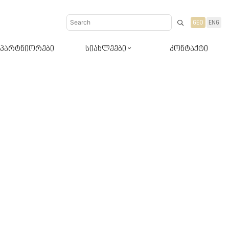
GEO
ENG
პარტნიორები
სიახლეები
კონტაქტი
დიზაინ-რჩევები
სიახლეები პროდუქტები
ბლოგი რჩევები