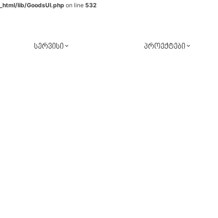
_html/lib/GoodsUI.php
on line
532
სერვისი
პროექტები
საჯარო პროექტები
რუმ დიზაინ კომფორტი
კერძო პროექტები
დიზაინ პროექტირება