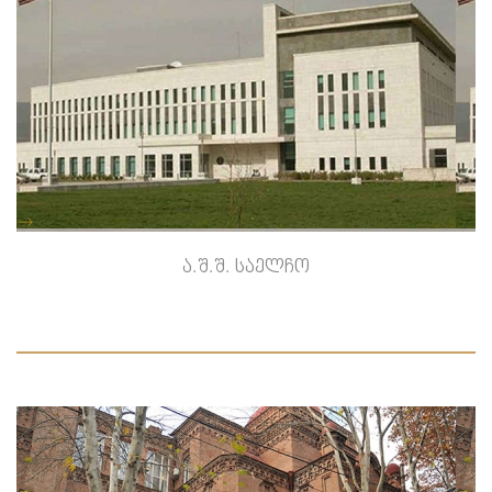
-->
ა.შ.შ. საელჩო