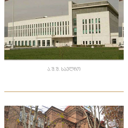
-->
ა.შ.შ. საელჩო