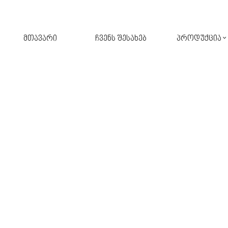
მთავარი
ჩვენს შესახებ
პროდუქცია
შპალერი
ფარდა
კერამიკული ფილა
ავეჯი
აბაზანა
ფარდა-ჟალუზი
აქსესუარები
განათება
სამზარეულო
პარკეტი
მოზაიკა