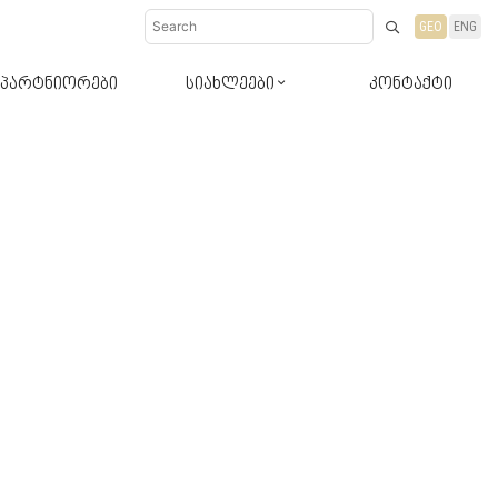
GEO
ENG
პარტნიორები
სიახლეები
კონტაქტი
დიზაინ-რჩევები
სიახლეები პროდუქტები
ბლოგი რჩევები