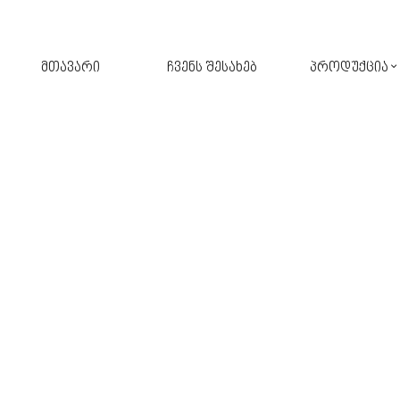
მთავარი
ჩვენს შესახებ
პროდუქცია
შპალერი
ფარდა
კერამიკული ფილა
ავეჯი
აბაზანა
ფარდა-ჟალუზი
აქსესუარები
განათება
სამზარეულო
პარკეტი
მოზაიკა