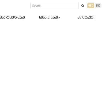
GEO
ENG
პარტნიორები
სიახლეები
კონტაქტი
დიზაინ-რჩევები
სიახლეები პროდუქტები
ბლოგი რჩევები