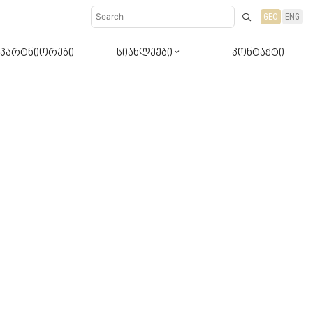
GEO
ENG
პარტნიორები
სიახლეები
კონტაქტი
დიზაინ-რჩევები
სიახლეები პროდუქტები
ბლოგი რჩევები