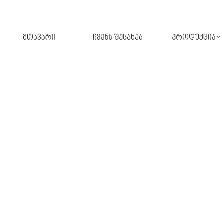
მთავარი
ჩვენს შესახებ
პროდუქცია
შპალერი
ფარდა
კერამიკული ფილა
ავეჯი
აბაზანა
ფარდა-ჟალუზი
აქსესუარები
განათება
სამზარეულო
პარკეტი
მოზაიკა