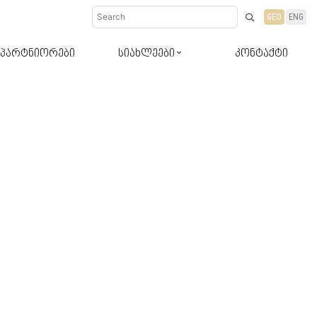
GEO
ENG
პარტნიორები
სიახლეები
კონტაქტი
დიზაინ-რჩევები
სიახლეები პროდუქტები
ბლოგი რჩევები