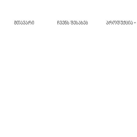
მთავარი
ჩვენს შესახებ
პროდუქცია
შპალერი
ფარდა
კერამიკული ფილა
ავეჯი
აბაზანა
ფარდა-ჟალუზი
აქსესუარები
განათება
სამზარეულო
პარკეტი
მოზაიკა