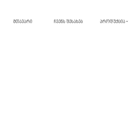
მთავარი
ჩვენს შესახებ
პროდუქცია
შპალერი
ფარდა
კერამიკული ფილა
ავეჯი
აბაზანა
ფარდა-ჟალუზი
აქსესუარები
განათება
სამზარეულო
პარკეტი
მოზაიკა