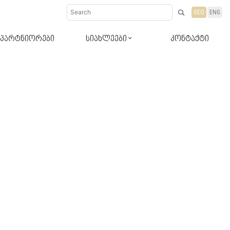
GEO
ENG
პარტნიორები
სიახლეები
კონტაქტი
დიზაინ-რჩევები
სიახლეები პროდუქტები
ბლოგი რჩევები