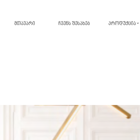
მთავარი
ჩვენს შესახებ
პროდუქცია
შპალერი
ფარდა
კერამიკული ფილა
ავეჯი
აბაზანა
ფარდა-ჟალუზი
აქსესუარები
განათება
სამზარეულო
პარკეტი
მოზაიკა