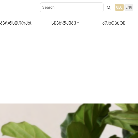
GEO
ENG
პარტნიორები
სიახლეები
კონტაქტი
დიზაინ-რჩევები
სიახლეები პროდუქტები
ბლოგი რჩევები