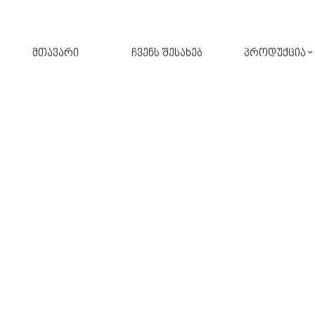
მთავარი
ჩვენს შესახებ
პროდუქცია
შპალერი
ფარდა
კერამიკული ფილა
ავეჯი
აბაზანა
ფარდა-ჟალუზი
აქსესუარები
განათება
სამზარეულო
პარკეტი
მოზაიკა