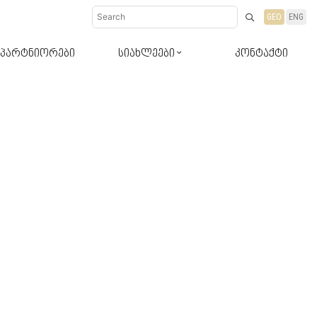
GEO
ENG
პარტნიორები
სიახლეები
კონტაქტი
დიზაინ-რჩევები
სიახლეები პროდუქტები
ბლოგი რჩევები